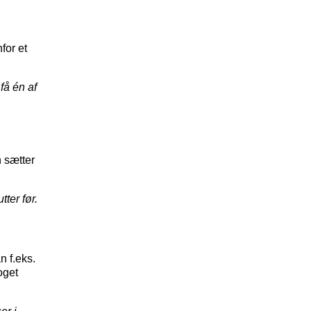
for et
få én af
 sætter
tter før.
n f.eks.
oget