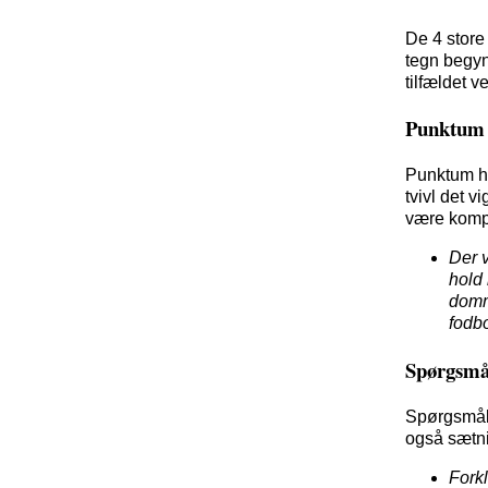
De 4 store
tegn begyn
tilfældet v
Punktum
Punktum har
tvivl det 
være kompl
Der v
hold 
domme
fodb
Spørgsmå
Spørgsmåls
også sætni
Fork