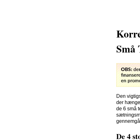
Korre
Små 
Den vigtigs
der hænger
de 6 små t
sætningsme
gennemgå a
De 4 st