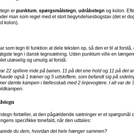
 tegn er
punktum
,
spørgsmålstegn
,
udråbstegn
og kolon. Eft
der man som regel med et stort begyndelsesbogstav (det er dog 
ed kolon).
 som tegn til funktion at dele teksten op, så den er til at forstå
vigtigste tegn i dansk tegnsætning. Uden punktum ville en længer
et ulæselig og umulig at forstå:
ar 22 spillere inde på banen. 11 på det ene hold og 11 på det a
havde også 1 træner og 5 udskiftere, som befandt sig på sidelin
r dømte kampen i fællesskab med 2 linjevogtere. I alt var de 37
oldkampen.
lstegn
tegn fortæller, at den pågældende sætninger er et spørgsmål o
ngens specifikke tonefald, når den udtales:
larede du dem, hvordan det hele hænger sammen?