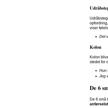
Udråbste
Udråbstegn
opfordring
viser følel
Det v
Kolon
Kolon blive
stedet for 
Hun 
Jeg 
De 6 s
De 6 små 
anførsels