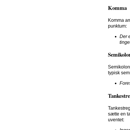
Komma
Komma angi
punktum:
Der e
tinge
Semikolo
Semikolon
typisk sem
Fores
Tankestr
Tankestreg 
sætte en t
uventet: