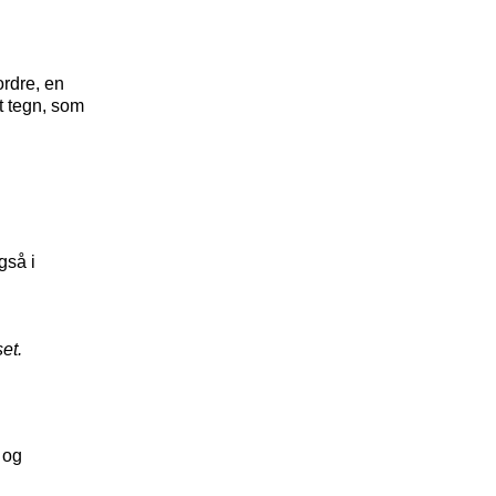
ordre, en
t tegn, som
gså i
et.
og