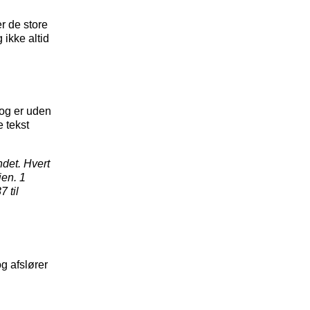
er de store
ikke altid
, og er uden
e tekst
ndet. Hvert
jen. 1
 til
g afslører