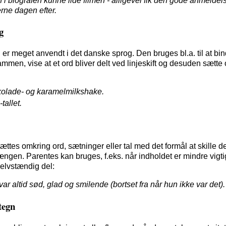
 i biografen kunne lide filmen - alligevel fik den gode anmeldels
rne dagen efter.
g
er meget anvendt i det danske sprog. Den bruges bl.a. til at bind
ammen, vise at et ord bliver delt ved linjeskift og desuden sætte 
olade- og karamelmilkshake.
tallet.
ættes omkring ord, sætninger eller tal med det formål at skille d
en. Parentes kan bruges, f.eks. når indholdet er mindre vigtig
elvstændig del:
ar altid sød, glad og smilende (bortset fra når hun ikke var det).
tegn