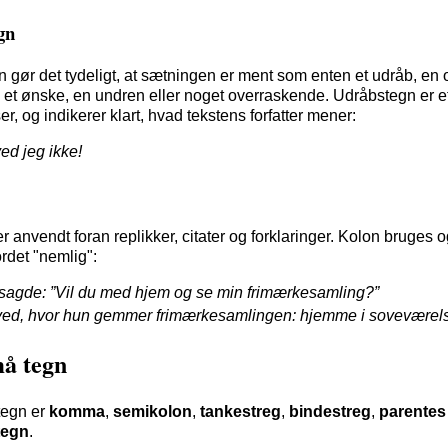
gn
 gør det tydeligt, at sætningen er ment som enten et udråb, en 
, et ønske, en undren eller noget overraskende. Udråbstegn er e
ser, og indikerer klart, hvad tekstens forfatter mener:
ed jeg ikke!
r anvendt foran replikker, citater og forklaringer. Kolon bruges o
ordet "nemlig":
sagde: ”Vil du med hjem og se min frimærkesamling?”
ved, hvor hun gemmer frimærkesamlingen: hjemme i soveværels
må tegn
tegn er
komma
,
semikolon
,
tankestreg
,
bindestreg
,
parentes
tegn
.