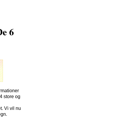
De 6
ormationer
4 store og
. Vi vil nu
egn.