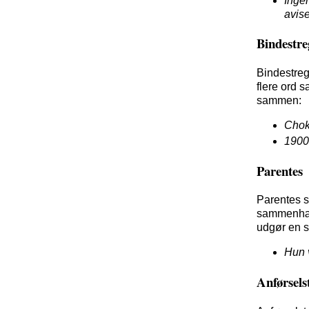
Ingen
avise
Bindestre
Bindestreg 
flere ord s
sammen:
Chok
1900-
Parentes
Parentes s
sammenhæng
udgør en s
Hun v
Anførsels