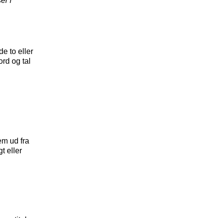
er i
e to eller
ord og tal
em ud fra
t eller