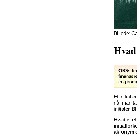
Billede: 
Hvad
Et initial e
når man tag
initialer. 
Hvad er e
initialfor
akronym er