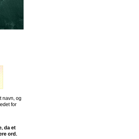
 et navn, og
edet for
, da et
ere ord.