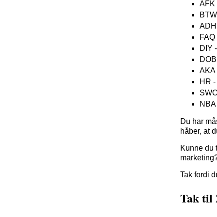
AFK 
BTW 
ADHD 
FAQ 
DIY -
DOB 
AKA 
HR -
SWOT
NBA 
Du har måsk
håber, at d
Kunne du t
marketing?
Tak fordi 
Tak ti