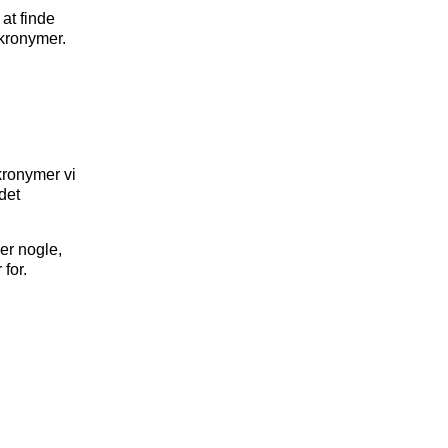
at finde
akronymer.
akronymer vi
det
er nogle,
for.