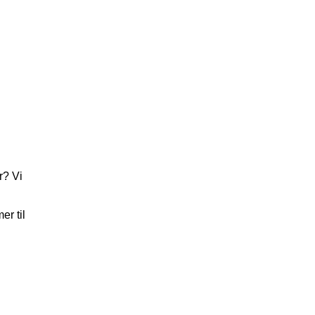
r? Vi
er til