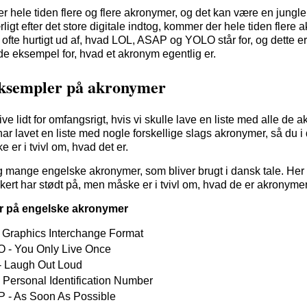
 hele tiden flere og flere akronymer, og det kan være en jungle 
rligt efter det store digitale indtog, kommer der hele tiden flere 
 ofte hurtigt ud af, hvad LOL, ASAP og YOLO står for, og dette er
e eksempel for, hvad et akronym egentlig er.
eksempler på akronymer
live lidt for omfangsrigt, hvis vi skulle lave en liste med alle de 
ar lavet en liste med nogle forskellige slags akronymer, så du i 
e er i tvivl om, hvad det er.
tig mange engelske akronymer, som bliver brugt i dansk tale. Her 
kert har stødt på, men måske er i tvivl om, hvad de er akronymer 
r på engelske akronymer
- Graphics Interchange Format
 - You Only Live Once
- Laugh Out Loud
 Personal Identification Number
 - As Soon As Possible