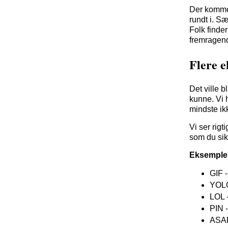
Der kommer
rundt i. Sæ
Folk finder
fremragend
Flere 
Det ville b
kunne. Vi h
mindste ikk
Vi ser rig
som du sik
Eksemple
GIF 
YOLO
LOL 
PIN -
ASAP